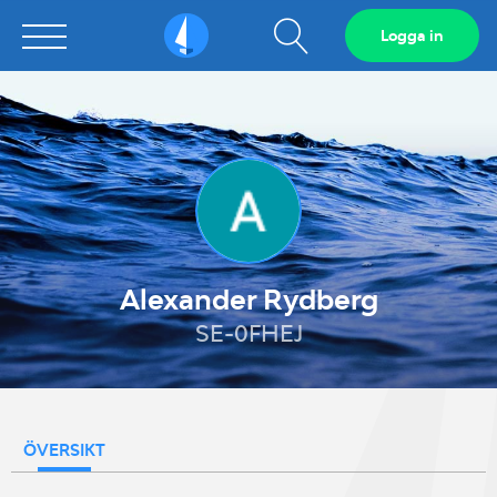
Visa
Logga in
Sailarena
sökfält
Alexander Rydberg
SE-0FHEJ
ÖVERSIKT