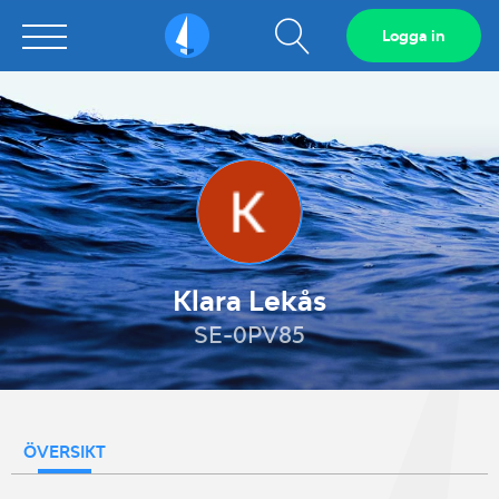
Visa
Logga in
Sailarena
sökfält
Klara Lekås
SE-0PV85
ÖVERSIKT