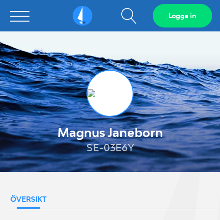
Visa
Logga in
Sailarena
sökfält
Magnus Janeborn
SE-03E6Y
ÖVERSIKT