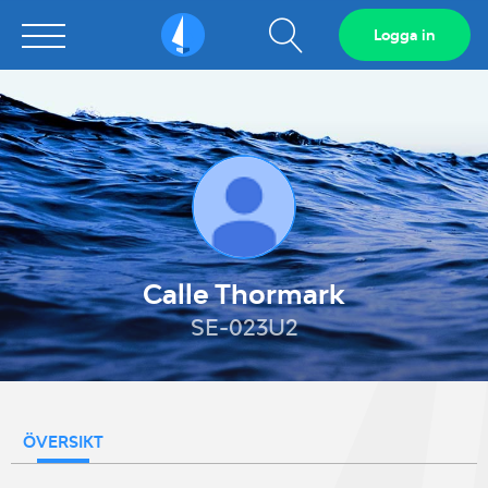
Visa
Logga in
Sailarena
sökfält
Calle Thormark
SE-023U2
ÖVERSIKT