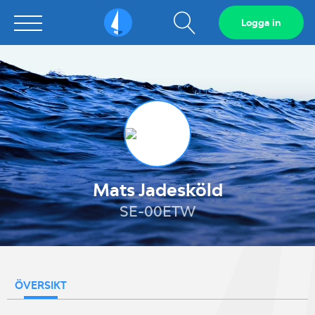
Visa
Logga in
Sailarena
sökfält
Mats Jadesköld
SE-00ETW
ÖVERSIKT