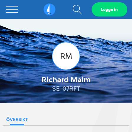
Visa
Logga in
Sailarena
sökfält
RM
Richard Malm
SE-07RFT
ÖVERSIKT