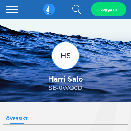
Visa
Logga in
Sailarena
sökfält
HS
Harri Salo
SE-0WQ0D
ÖVERSIKT