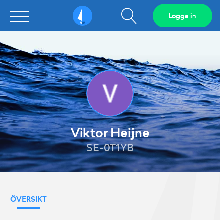
Visa
Logga in
Sailarena
sökfält
Viktor Heijne
SE-0T1YB
ÖVERSIKT