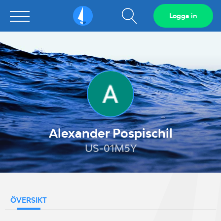
Visa
Logga in
Sailarena
sökfält
Alexander Pospischil
US-01M5Y
ÖVERSIKT