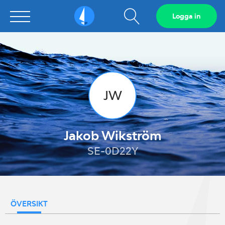
Visa
Logga in
Sailarena
sökfält
JW
Jakob Wikström
SE-0D22Y
ÖVERSIKT