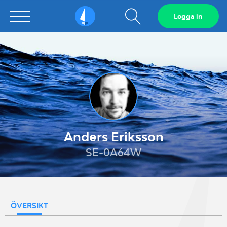
Visa
Logga in
Sailarena
sökfält
Anders Eriksson
SE-0A64W
ÖVERSIKT