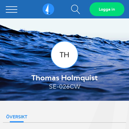
Visa
Logga in
Sailarena
sökfält
TH
Thomas Holmquist
SE-026CW
ÖVERSIKT