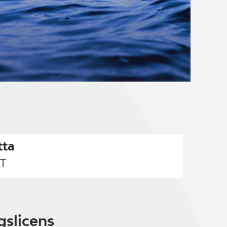
ta
T
gslicens