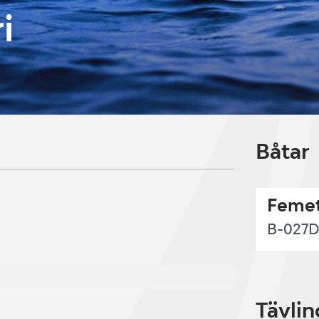
i
Båtar
Femet
B-027D
Tävlin