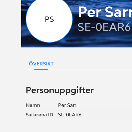
Per Sarr
PS
SE-0EAR6
ÖVERSIKT
Personuppgifter
Namn
Per Sarri
Sailarena ID
SE-0EAR6