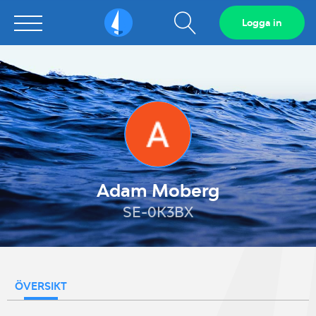
Visa
Logga in
Sailarena
sökfält
Adam Moberg
SE-0K3BX
ÖVERSIKT