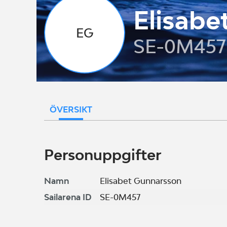
Elisabe
EG
SE-0M457
ÖVERSIKT
Personuppgifter
Namn
Elisabet Gunnarsson
Sailarena ID
SE-0M457