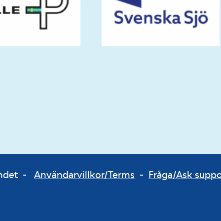
bundet -
Användarvillkor/Terms
-
Fråga/Ask supp