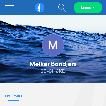
Visa
Logga in
Sailarena
sökfält
Melker Bondjers
SE-0H6KD
ÖVERSIKT