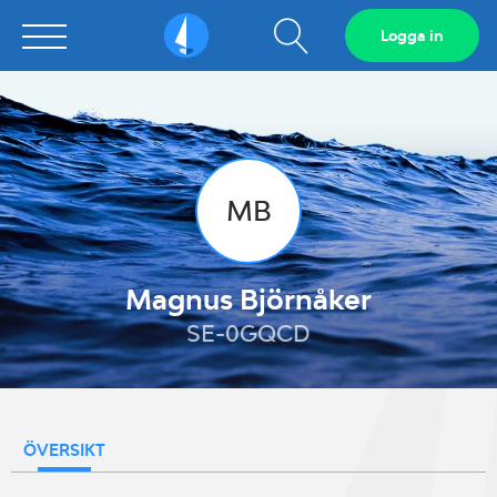
Visa
Logga in
Sailarena
sökfält
MB
Magnus Björnåker
SE-0GQCD
ÖVERSIKT