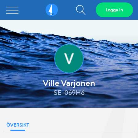
Visa
Logga in
Sailarena
sökfält
Ville Varjonen
SE-069H6
ÖVERSIKT