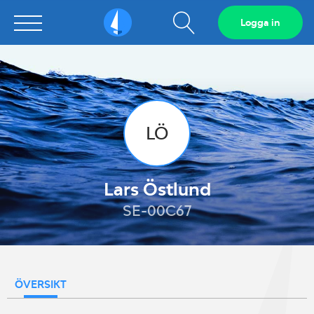
Visa
Logga in
Sailarena
sökfält
LÖ
Lars Östlund
SE-00C67
ÖVERSIKT