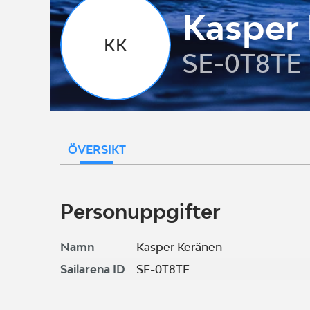
Kasper
KK
SE-0T8TE
ÖVERSIKT
Personuppgifter
Namn
Kasper Keränen
Sailarena ID
SE-0T8TE