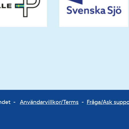
bundet -
Användarvillkor/Terms
-
Fråga/Ask supp