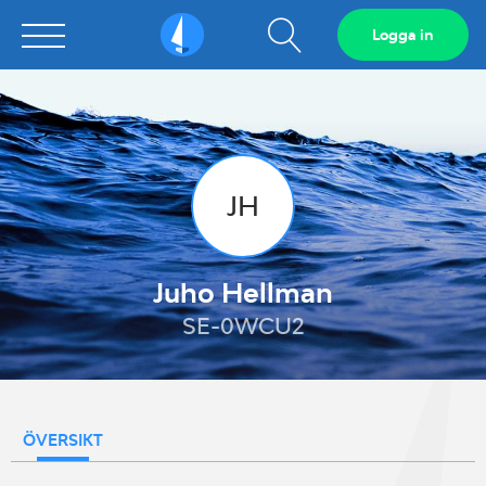
Visa
Logga in
Sailarena
sökfält
JH
Juho Hellman
SE-0WCU2
ÖVERSIKT