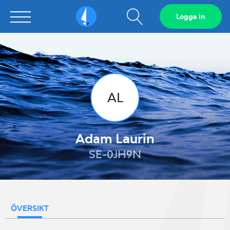
Visa
Logga in
Sailarena
sökfält
AL
Adam Laurin
SE-0JH9N
ÖVERSIKT