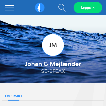
Visa
Logga in
Sailarena
sökfält
JM
Johan G Mejlænder
SE-0FEAX
ÖVERSIKT