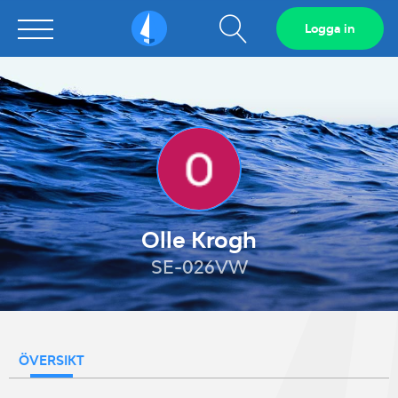
Visa
Logga in
Sailarena
sökfält
Olle Krogh
SE-026VW
ÖVERSIKT