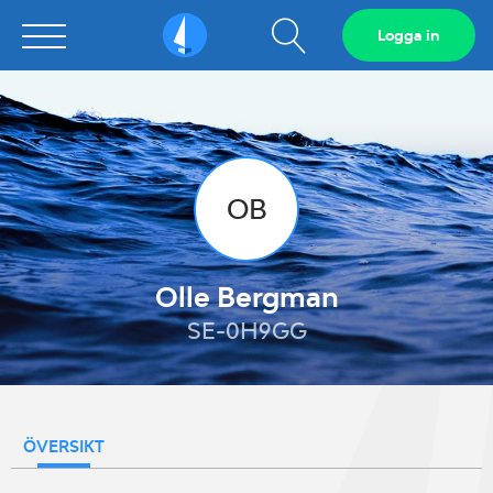
Visa
Logga in
Sailarena
sökfält
OB
Olle Bergman
SE-0H9GG
ÖVERSIKT