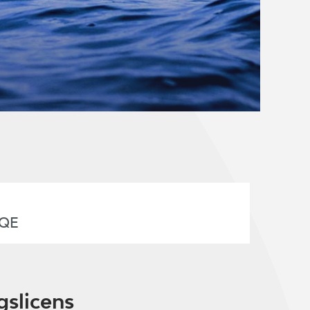
QE
gslicens