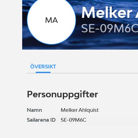
Melker 
MA
SE-09M6
ÖVERSIKT
Personuppgifter
Namn
Melker Ahlquist
Sailarena ID
SE-09M6C