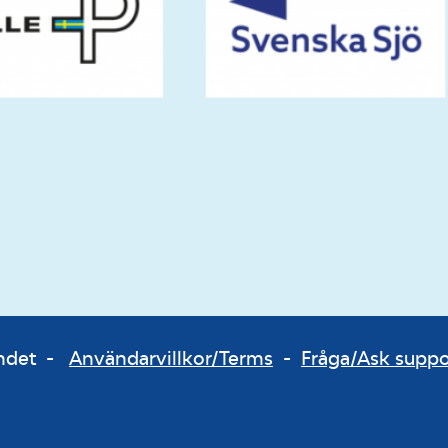
bundet -
Användarvillkor/Terms
-
Fråga/Ask supp