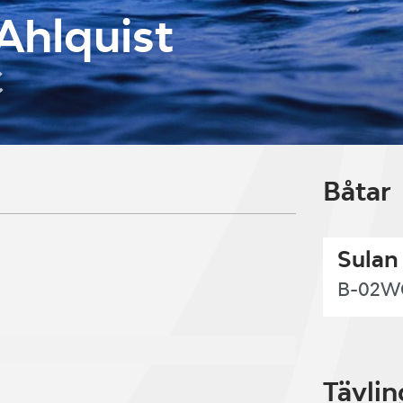
Ahlquist
C
Båtar
Sulan
B-02W
Tävlin