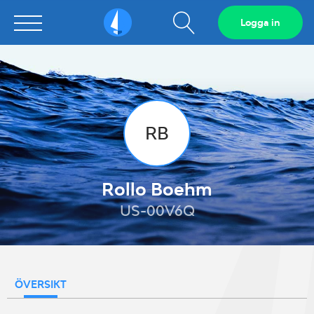
Visa
Logga in
Sailarena
sökfält
RB
Rollo Boehm
US-00V6Q
ÖVERSIKT