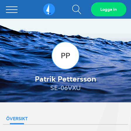
Visa
Logga in
Sailarena
sökfält
PP
Patrik Pettersson
SE-06VXU
ÖVERSIKT