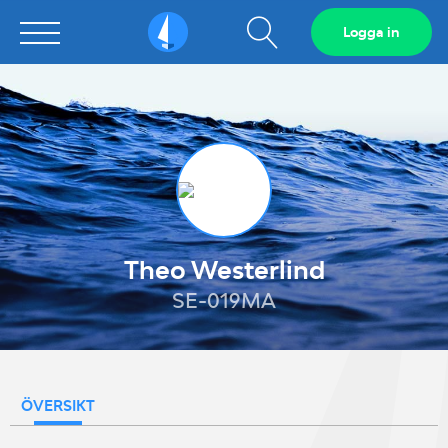
Visa
Logga in
Sailarena
sökfält
Theo Westerlind
SE-019MA
ÖVERSIKT