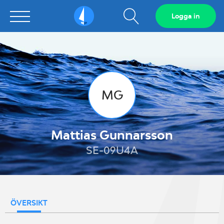
Visa
Logga in
Sailarena
sökfält
MG
Mattias Gunnarsson
SE-09U4A
ÖVERSIKT