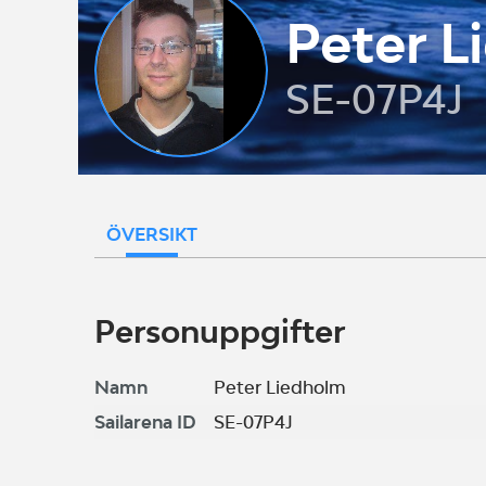
Peter L
SE-07P4J
ÖVERSIKT
Personuppgifter
Namn
Peter Liedholm
Sailarena ID
SE-07P4J