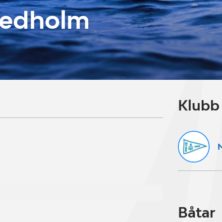
iedholm
Klubb
N
Båtar