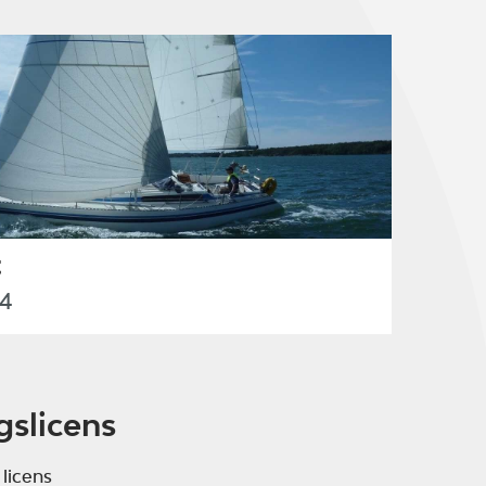
t
4
gslicens
 licens