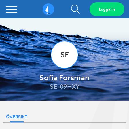
Visa
Logga in
Sailarena
sökfält
SF
Sofia Forsman
SE-09HXY
ÖVERSIKT