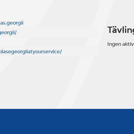
as.georgii
Tävlin
eorgii/
Ingen aktiv
olasegeorgiiatyourservice/