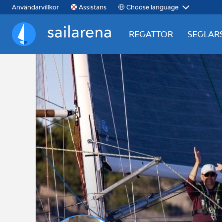
Choose language
Användarvillkor
Assistans
REGATTOR
SEGLAR
Sailarena