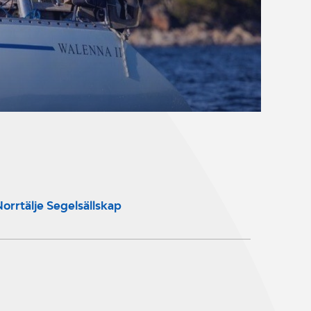
orrtälje Segelsällskap