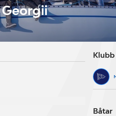
 Georgii
Klubb
N
Båtar