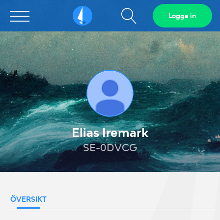
Visa
Logga in
Sailarena
sökfält
Elias Iremark
SE-0DVCG
ÖVERSIKT