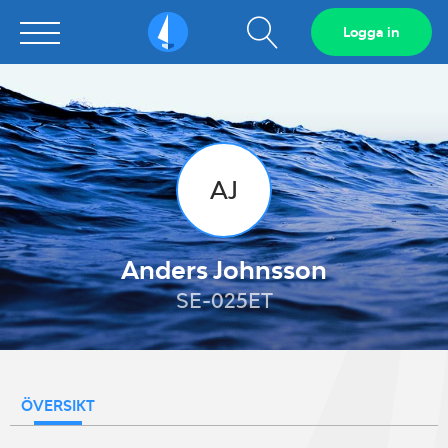
Visa
Logga in
Sailarena
sökfält
AJ
Anders Johnsson
SE-025ET
ÖVERSIKT