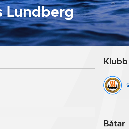
 Lundberg
Klubb
S
Båtar