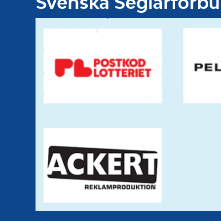
Svenska Seglarförb