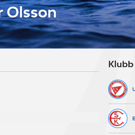
r Olsson
Klubb
U
E