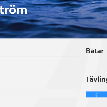
ström
Båtar
Tävlin