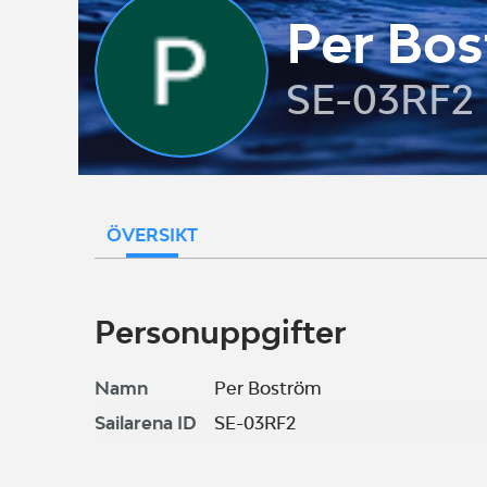
Per Bo
SE-03RF2
ÖVERSIKT
Personuppgifter
Namn
Per Boström
Sailarena ID
SE-03RF2