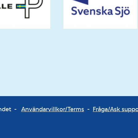
bundet -
Användarvillkor/Terms
-
Fråga/Ask supp