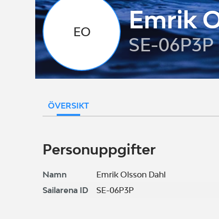
Emrik O
EO
SE-06P3P
ÖVERSIKT
Personuppgifter
Namn
Emrik Olsson Dahl
Sailarena ID
SE-06P3P