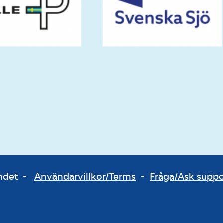
bundet -
Användarvillkor/Terms
-
Fråga/Ask supp