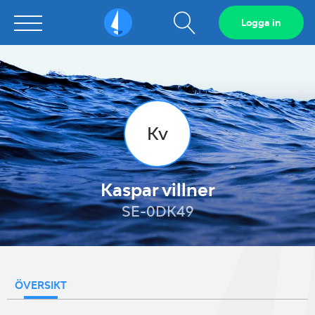
Visa
Logga in
Sailarena
sökfält
Kv
Kaspar villner
SE-0DK49
ÖVERSIKT