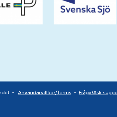
bundet -
Användarvillkor/Terms
-
Fråga/Ask supp