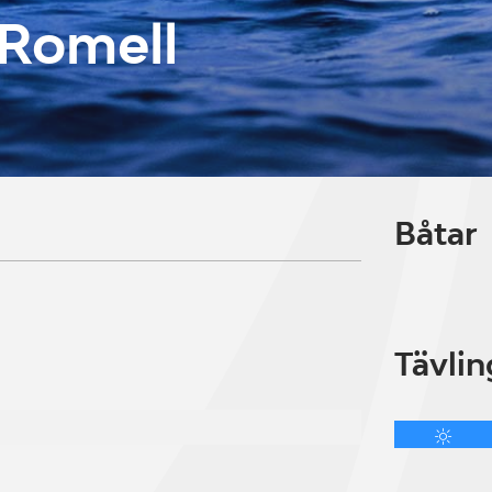
 Romell
Båtar
Tävlin