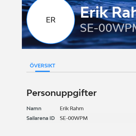
Erik R
ER
SE-00WP
ÖVERSIKT
Personuppgifter
Namn
Erik Rahm
Sailarena ID
SE-00WPM