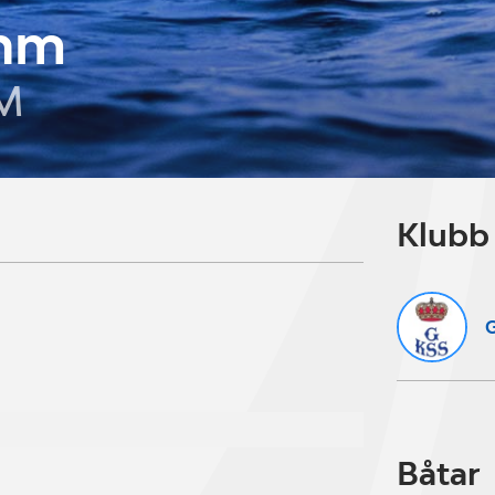
ahm
M
Klubb
G
Båtar