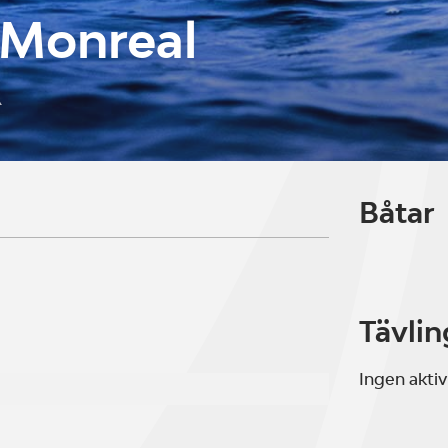
 Monreal
R
Båtar
Tävlin
Ingen aktiv