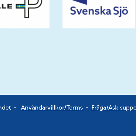
bundet -
Användarvillkor/Terms
-
Fråga/Ask supp