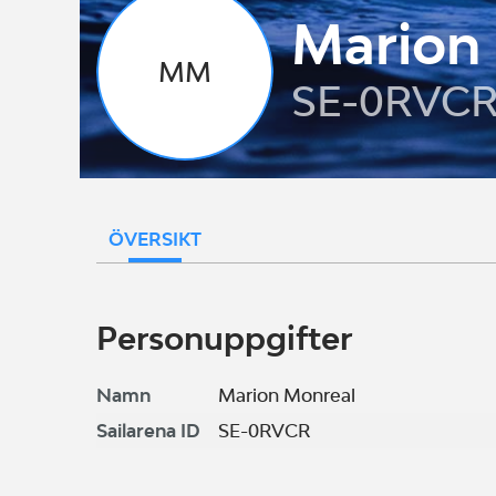
Marion
MM
SE-0RVC
ÖVERSIKT
Personuppgifter
Namn
Marion Monreal
Sailarena ID
SE-0RVCR