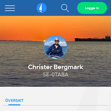
Visa
Logga in
Sailarena
sökfält
Christer Bergmark
SE-0TABA
ÖVERSIKT