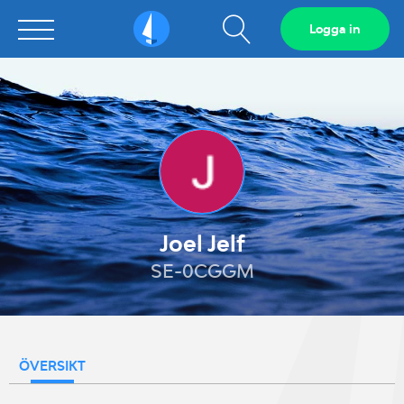
Visa
Logga in
Sailarena
sökfält
Joel Jelf
SE-0CGGM
ÖVERSIKT