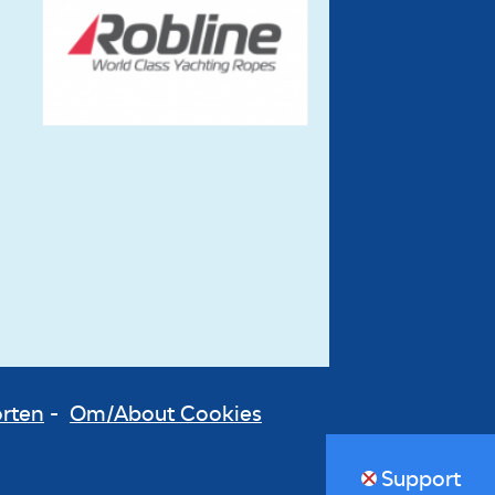
orten
-
Om/About Cookies
Support