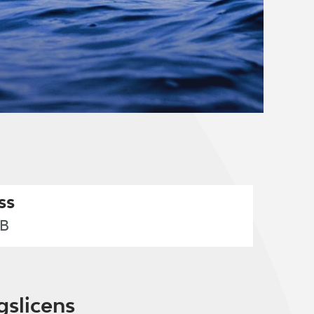
ss
8B
gslicens