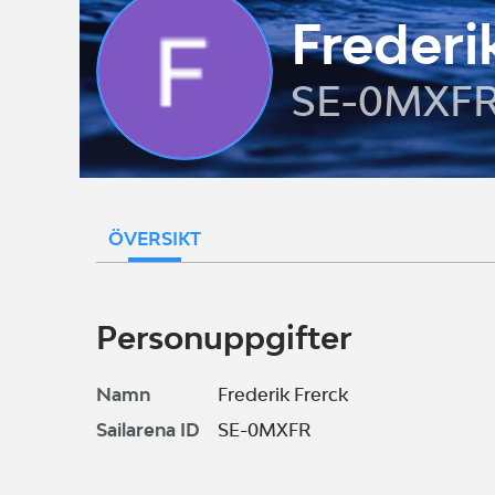
Frederi
SE-0MXF
ÖVERSIKT
Personuppgifter
Namn
Frederik Frerck
Sailarena ID
SE-0MXFR