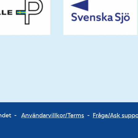
bundet -
Användarvillkor/Terms
-
Fråga/Ask supp