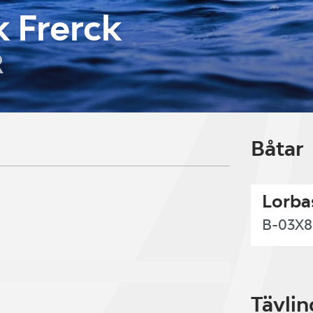
k Frerck
R
Båtar
Lorba
B-03X
Tävlin