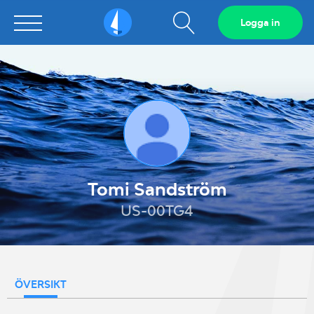
Visa
Logga in
Sailarena
sökfält
Tomi Sandström
US-00TG4
ÖVERSIKT