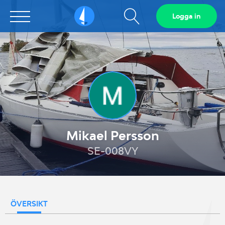
Visa
Logga in
Sailarena
sökfält
Mikael Persson
SE-008VY
ÖVERSIKT