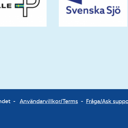
bundet -
Användarvillkor/Terms
-
Fråga/Ask supp