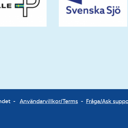
bundet -
Användarvillkor/Terms
-
Fråga/Ask supp