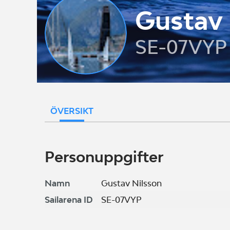
Gustav 
SE-07VYP
ÖVERSIKT
Personuppgifter
Namn
Gustav Nilsson
Sailarena ID
SE-07VYP